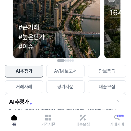
이용에 불편을 드려 죄송합니다.
다시 시도
AI추정가
AVM 보고서
담보등급
거래사례
평가자문
대출모집
AI추정가
전국 모든 토지건물, 집합건물, 매월 업데이트되는 AI추정가를 경험해보
세요.
홈
가격자문
대출모집
거래사례