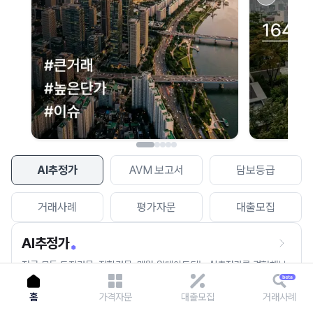
이용에 불편을 드려 죄송합니다.
다시 시도
AI추정가
AVM 보고서
담보등급
거래사례
평가자문
대출모집
AI추정가
전국 모든 토지건물, 집합건물, 매월 업데이트되는 AI추정가를 경험해보
세요.
홈
가격자문
대출모집
거래사례