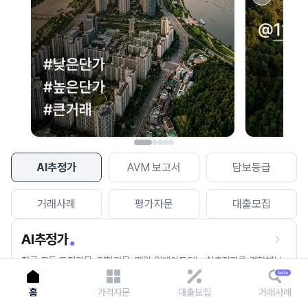
이용에 불편을 드려 죄송합니다.
다시 시도
AI추정가
AVM 보고서
담보등급
거래사례
평가자문
대출모집
AI추정가
전국 모든 토지건물, 집합건물, 매월 업데이트되는 AI추정가를 경험해보
세요.
홈
가격자문
대출모집
거래사례