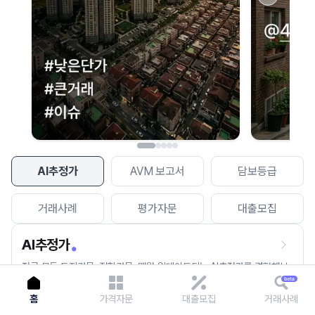
이용에 불편을 드려 죄송합니다.
다시 시도
AI추정가
AVM 보고서
담보등급
거래사례
평가자문
대출모집
AI추정가
전국 모든 토지건물, 집합건물, 매월 업데이트되는 AI추정가를 경험해보
세요.
홈
가격자문
대출모집
거래사례