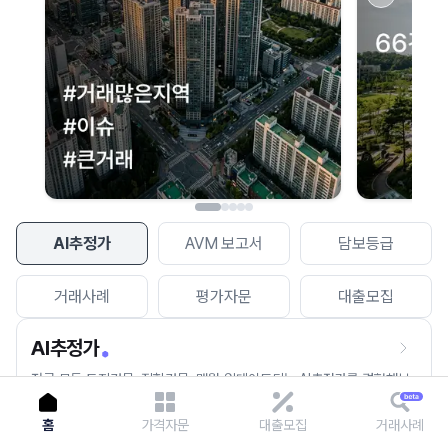
이용에 불편을 드려 죄송합니다.
다시 시도
AI추정가
AVM 보고서
담보등급
거래사례
평가자문
대출모집
AI추정가
전국 모든 토지건물, 집합건물, 매월 업데이트되는 AI추정가를 경험해보
세요.
홈
가격자문
대출모집
거래사례