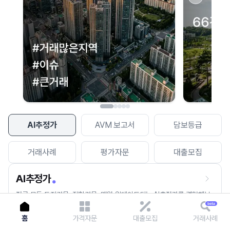
이용에 불편을 드려 죄송합니다.
다시 시도
AI추정가
AVM 보고서
담보등급
거래사례
평가자문
대출모집
AI추정가
전국 모든 토지건물, 집합건물, 매월 업데이트되는 AI추정가를 경험해보
세요.
홈
가격자문
대출모집
거래사례