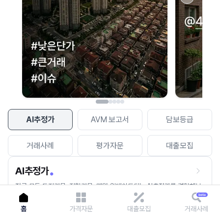
이용에 불편을 드려 죄송합니다.
다시 시도
AI추정가
AVM 보고서
담보등급
거래사례
평가자문
대출모집
AI추정가
전국 모든 토지건물, 집합건물, 매월 업데이트되는 AI추정가를 경험해보
세요.
홈
가격자문
대출모집
거래사례