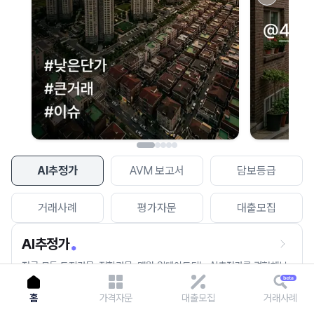
이용에 불편을 드려 죄송합니다.
다시 시도
AI추정가
AVM 보고서
담보등급
거래사례
평가자문
대출모집
AI추정가
전국 모든 토지건물, 집합건물, 매월 업데이트되는 AI추정가를 경험해보
세요.
홈
가격자문
대출모집
거래사례