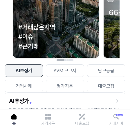
이용에 불편을 드려 죄송합니다.
다시 시도
AI추정가
AVM 보고서
담보등급
거래사례
평가자문
대출모집
AI추정가
전국 모든 토지건물, 집합건물, 매월 업데이트되는 AI추정가를 경험해보
세요.
홈
가격자문
대출모집
거래사례