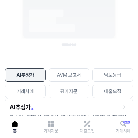
이용에 불편을 드려 죄송합니다.
다시 시도
AI추정가
AVM 보고서
담보등급
거래사례
평가자문
대출모집
AI추정가
전국 모든 토지건물, 집합건물, 매월 업데이트되는 AI추정가를 경험해보
세요.
홈
가격자문
대출모집
거래사례