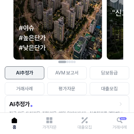
이용에 불편을 드려 죄송합니다.
다시 시도
AI추정가
AVM 보고서
담보등급
거래사례
평가자문
대출모집
AI추정가
전국 모든 토지건물, 집합건물, 매월 업데이트되는 AI추정가를 경험해보
세요.
홈
가격자문
대출모집
거래사례