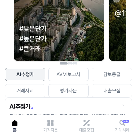
이용에 불편을 드려 죄송합니다.
다시 시도
AI추정가
AVM 보고서
담보등급
거래사례
평가자문
대출모집
AI추정가
전국 모든 토지건물, 집합건물, 매월 업데이트되는 AI추정가를 경험해보
세요.
홈
가격자문
대출모집
거래사례