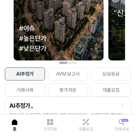
이용에 불편을 드려 죄송합니다.
다시 시도
AI추정가
AVM 보고서
담보등급
거래사례
평가자문
대출모집
AI추정가
전국 모든 토지건물, 집합건물, 매월 업데이트되는 AI추정가를 경험해보
세요.
홈
가격자문
대출모집
거래사례