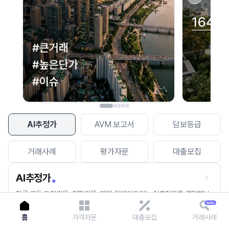
이용에 불편을 드려 죄송합니다.
다시 시도
AI추정가
AVM 보고서
담보등급
거래사례
평가자문
대출모집
AI추정가
전국 모든 토지건물, 집합건물, 매월 업데이트되는 AI추정가를 경험해보
세요.
홈
가격자문
대출모집
거래사례