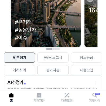
이용에 불편을 드려 죄송합니다.
다시 시도
AI추정가
AVM 보고서
담보등급
거래사례
평가자문
대출모집
AI추정가
전국 모든 토지건물, 집합건물, 매월 업데이트되는 AI추정가를 경험해보
세요.
홈
가격자문
대출모집
거래사례