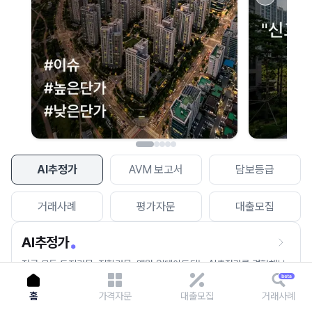
이용에 불편을 드려 죄송합니다.
다시 시도
AI추정가
AVM 보고서
담보등급
거래사례
평가자문
대출모집
AI추정가
전국 모든 토지건물, 집합건물, 매월 업데이트되는 AI추정가를 경험해보
세요.
홈
가격자문
대출모집
거래사례