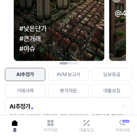
이용에 불편을 드려 죄송합니다.
다시 시도
AI추정가
AVM 보고서
담보등급
거래사례
평가자문
대출모집
AI추정가
전국 모든 토지건물, 집합건물, 매월 업데이트되는 AI추정가를 경험해보
세요.
홈
가격자문
대출모집
거래사례