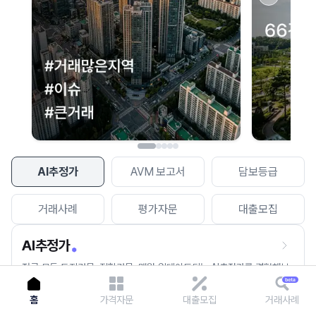
이용에 불편을 드려 죄송합니다.
다시 시도
AI추정가
AVM 보고서
담보등급
거래사례
평가자문
대출모집
AI추정가
전국 모든 토지건물, 집합건물, 매월 업데이트되는 AI추정가를 경험해보
세요.
홈
가격자문
대출모집
거래사례