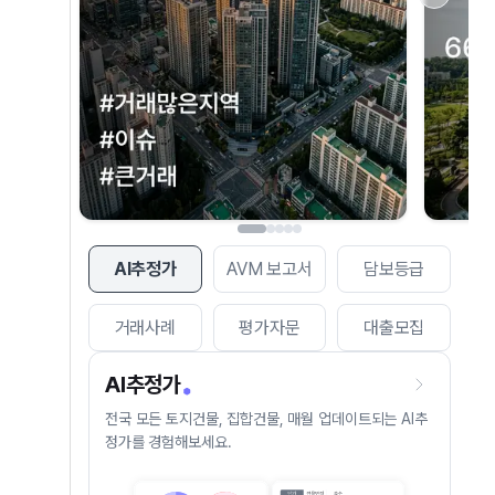
AI추정가
AVM 보고서
담보등급
거래사례
평가자문
대출모집
AI추정가
전국 모든 토지건물, 집합건물, 매월 업데이트되는 AI추
정가를 경험해보세요.