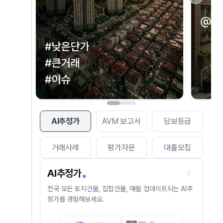
AI추정가
AVM 보고서
담보등급
거래사례
평가자문
대출모집
AI추정가
전국 모든 토지건물, 집합건물, 매월 업데이트되는 AI추
정가를 경험해보세요.