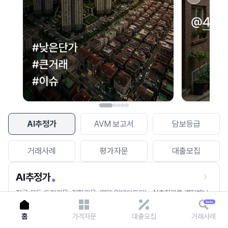
이용에 불편을 드려 죄송합니다.
다시 시도
AI추정가
AVM 보고서
담보등급
거래사례
평가자문
대출모집
AI추정가
전국 모든 토지건물, 집합건물, 매월 업데이트되는 AI추정가를 경험해보
세요.
홈
가격자문
대출모집
거래사례