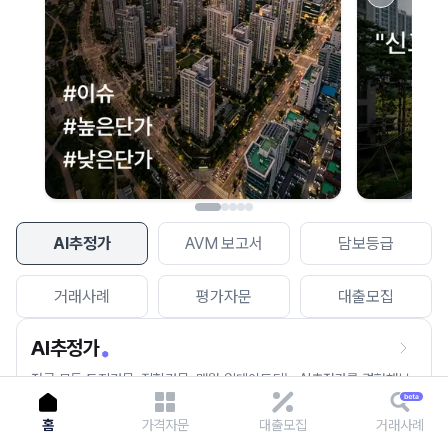
이용에 불편을 드려 죄송합니다.
다시 시도
AI추정가
AVM 보고서
담보등급
거래사례
평가자문
대출모집
AI추정가
전국 모든 토지건물, 집합건물, 매월 업데이트되는 AI추정가를 경험해보
세요.
홈
가격자문
대출모집
거래사례