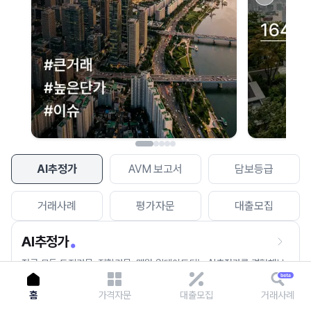
이용에 불편을 드려 죄송합니다.
다시 시도
AI추정가
AVM 보고서
담보등급
거래사례
평가자문
대출모집
AI추정가
전국 모든 토지건물, 집합건물, 매월 업데이트되는 AI추정가를 경험해보
세요.
홈
가격자문
대출모집
거래사례