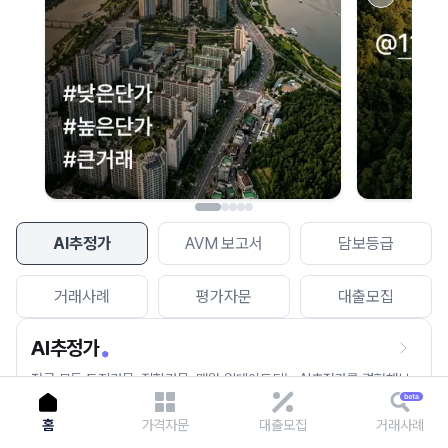
이용에 불편을 드려 죄송합니다.
다시 시도
AI추정가
AVM 보고서
담보등급
거래사례
평가자문
대출모집
AI추정가
전국 모든 토지건물, 집합건물, 매월 업데이트되는 AI추정가를 경험해보
세요.
홈
가격자문
대출모집
거래사례