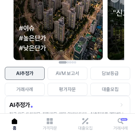
이용에 불편을 드려 죄송합니다.
다시 시도
AI추정가
AVM 보고서
담보등급
거래사례
평가자문
대출모집
AI추정가
전국 모든 토지건물, 집합건물, 매월 업데이트되는 AI추정가를 경험해보
세요.
홈
가격자문
대출모집
거래사례