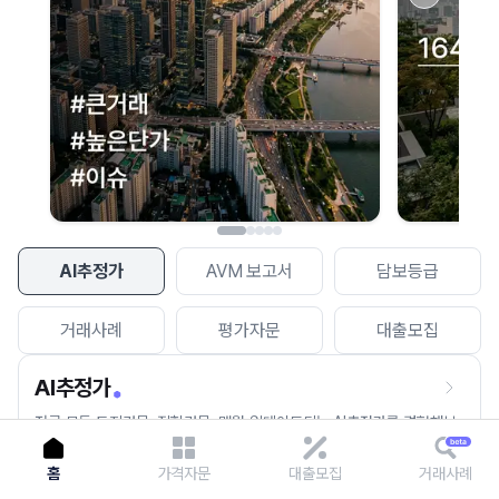
이용에 불편을 드려 죄송합니다.
다시 시도
AI추정가
AVM 보고서
담보등급
거래사례
평가자문
대출모집
AI추정가
전국 모든 토지건물, 집합건물, 매월 업데이트되는 AI추정가를 경험해보
세요.
홈
가격자문
대출모집
거래사례