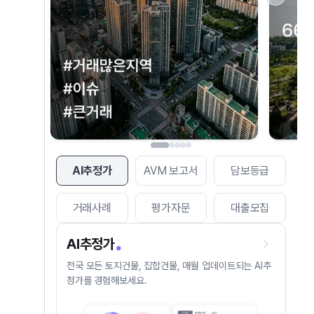
AI추정가
AVM 보고서
담보등급
거래사례
평가자문
대출모집
AI추정가
전국 모든 토지건물, 집합건물, 매월 업데이트되는 AI추
정가를 경험해보세요.