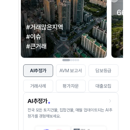
AI추정가
AVM 보고서
담보등급
거래사례
평가자문
대출모집
AI추정가
전국 모든 토지건물, 집합건물, 매월 업데이트되는 AI추
정가를 경험해보세요.