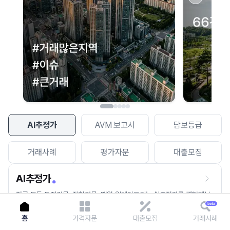
이용에 불편을 드려 죄송합니다.
다시 시도
AI추정가
AVM 보고서
담보등급
거래사례
평가자문
대출모집
AI추정가
전국 모든 토지건물, 집합건물, 매월 업데이트되는 AI추정가를 경험해보
세요.
홈
가격자문
대출모집
거래사례