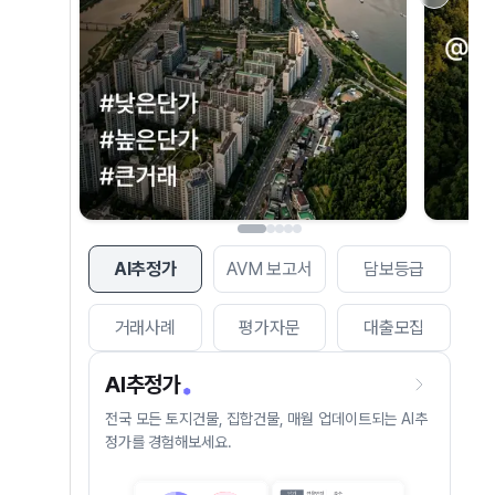
AI추정가
AVM 보고서
담보등급
거래사례
평가자문
대출모집
AI추정가
전국 모든 토지건물, 집합건물, 매월 업데이트되는 AI추
정가를 경험해보세요.