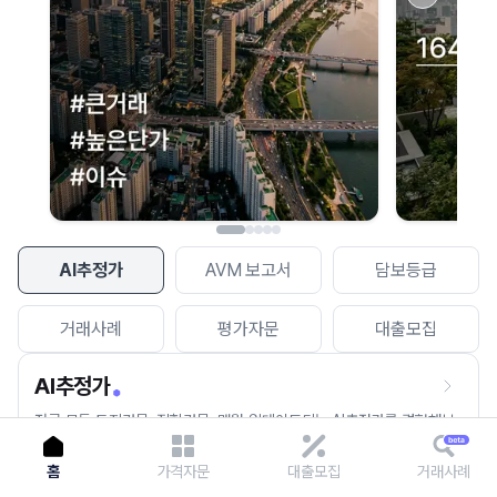
이용에 불편을 드려 죄송합니다.
다시 시도
AI추정가
AVM 보고서
담보등급
거래사례
평가자문
대출모집
AI추정가
전국 모든 토지건물, 집합건물, 매월 업데이트되는 AI추정가를 경험해보
세요.
홈
가격자문
대출모집
거래사례