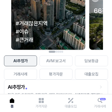
이용에 불편을 드려 죄송합니다.
다시 시도
AI추정가
AVM 보고서
담보등급
거래사례
평가자문
대출모집
AI추정가
전국 모든 토지건물, 집합건물, 매월 업데이트되는 AI추정가를 경험해보
세요.
홈
가격자문
대출모집
거래사례