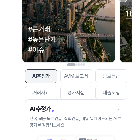
AI추정가
AVM 보고서
담보등급
거래사례
평가자문
대출모집
AI추정가
전국 모든 토지건물, 집합건물, 매월 업데이트되는 AI추
정가를 경험해보세요.