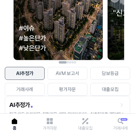
이용에 불편을 드려 죄송합니다.
다시 시도
AI추정가
AVM 보고서
담보등급
거래사례
평가자문
대출모집
AI추정가
전국 모든 토지건물, 집합건물, 매월 업데이트되는 AI추정가를 경험해보
세요.
홈
가격자문
대출모집
거래사례