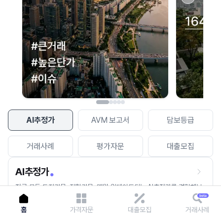
이용에 불편을 드려 죄송합니다.
다시 시도
AI추정가
AVM 보고서
담보등급
거래사례
평가자문
대출모집
AI추정가
전국 모든 토지건물, 집합건물, 매월 업데이트되는 AI추정가를 경험해보
세요.
홈
가격자문
대출모집
거래사례