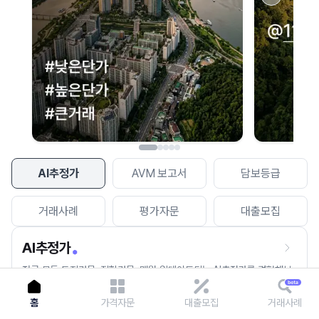
이용에 불편을 드려 죄송합니다.
다시 시도
AI추정가
AVM 보고서
담보등급
거래사례
평가자문
대출모집
AI추정가
전국 모든 토지건물, 집합건물, 매월 업데이트되는 AI추정가를 경험해보
세요.
홈
가격자문
대출모집
거래사례