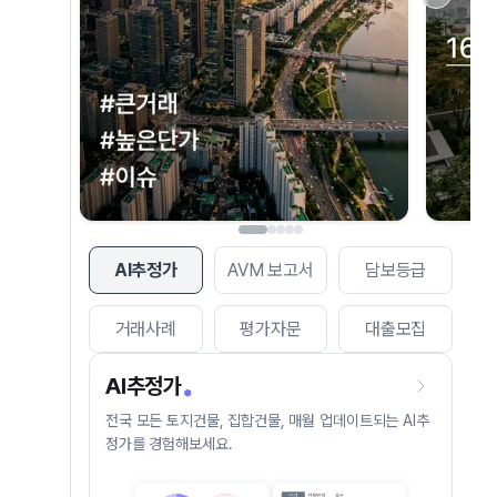
AI추정가
AVM 보고서
담보등급
거래사례
평가자문
대출모집
AI추정가
전국 모든 토지건물, 집합건물, 매월 업데이트되는 AI추
정가를 경험해보세요.