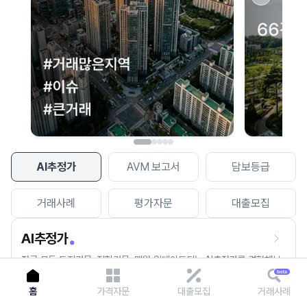
이용에 불편을 드려 죄송합니다.
다시 시도
AI추정가
AVM 보고서
담보등급
거래사례
평가자문
대출모집
AI추정가
전국 모든 토지건물, 집합건물, 매월 업데이트되는 AI추정가를 경험해보
세요.
홈
가격자문
대출모집
거래사례