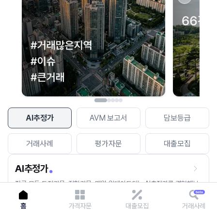
이용에 불편을 드려 죄송합니다.
다시 시도
AI추정가
AVM 보고서
담보등급
거래사례
평가자문
대출모집
AI추정가
전국 모든 토지건물, 집합건물, 매월 업데이트되는 AI추정가를 경험해보
세요.
홈
가격자문
대출모집
거래사례