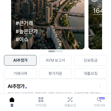
이용에 불편을 드려 죄송합니다.
다시 시도
AI추정가
AVM 보고서
담보등급
거래사례
평가자문
대출모집
AI추정가
전국 모든 토지건물, 집합건물, 매월 업데이트되는 AI추정가를 경험해보
세요.
홈
가격자문
대출모집
거래사례