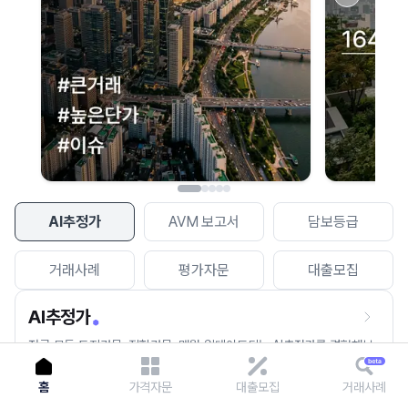
이용에 불편을 드려 죄송합니다.
다시 시도
AI추정가
AVM 보고서
담보등급
거래사례
평가자문
대출모집
AI추정가
전국 모든 토지건물, 집합건물, 매월 업데이트되는 AI추정가를 경험해보
세요.
홈
가격자문
대출모집
거래사례