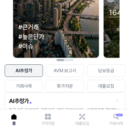
이용에 불편을 드려 죄송합니다.
다시 시도
AI추정가
AVM 보고서
담보등급
거래사례
평가자문
대출모집
AI추정가
전국 모든 토지건물, 집합건물, 매월 업데이트되는 AI추정가를 경험해보
세요.
홈
가격자문
대출모집
거래사례