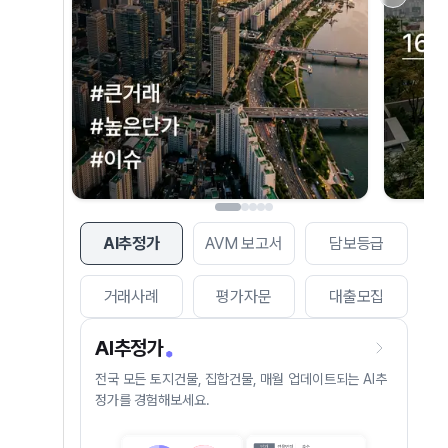
AI추정가
AVM 보고서
담보등급
거래사례
평가자문
대출모집
AI추정가
전국 모든 토지건물, 집합건물, 매월 업데이트되는 AI추
정가를 경험해보세요.