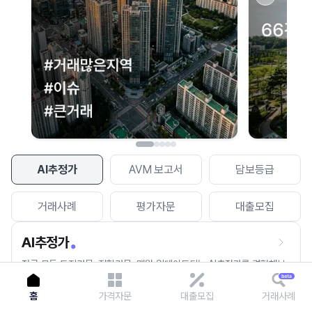
이용에 불편을 드려 죄송합니다.
다시 시도
AI추정가
AVM 보고서
담보등급
거래사례
평가자문
대출모집
AI추정가
전국 모든 토지건물, 집합건물, 매월 업데이트되는 AI추정가를 경험해보
세요.
홈
가격자문
대출모집
거래사례