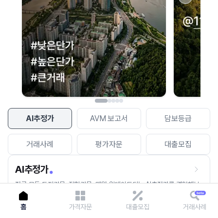
이용에 불편을 드려 죄송합니다.
다시 시도
AI추정가
AVM 보고서
담보등급
거래사례
평가자문
대출모집
AI추정가
전국 모든 토지건물, 집합건물, 매월 업데이트되는 AI추정가를 경험해보
세요.
홈
가격자문
대출모집
거래사례