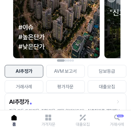
이용에 불편을 드려 죄송합니다.
다시 시도
AI추정가
AVM 보고서
담보등급
거래사례
평가자문
대출모집
AI추정가
전국 모든 토지건물, 집합건물, 매월 업데이트되는 AI추정가를 경험해보
세요.
홈
가격자문
대출모집
거래사례