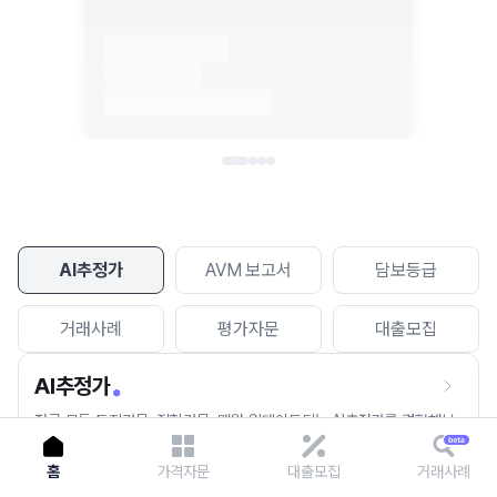
이용에 불편을 드려 죄송합니다.
다시 시도
AI추정가
AVM 보고서
담보등급
거래사례
평가자문
대출모집
AI추정가
전국 모든 토지건물, 집합건물, 매월 업데이트되는 AI추정가를 경험해보
세요.
홈
가격자문
대출모집
거래사례