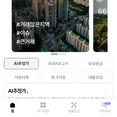
이용에 불편을 드려 죄송합니다.
다시 시도
AI추정가
AVM 보고서
담보등급
거래사례
평가자문
대출모집
AI추정가
전국 모든 토지건물, 집합건물, 매월 업데이트되는 AI추정가를 경험해보
세요.
홈
가격자문
대출모집
거래사례