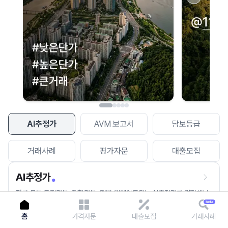
이용에 불편을 드려 죄송합니다.
다시 시도
AI추정가
AVM 보고서
담보등급
거래사례
평가자문
대출모집
AI추정가
전국 모든 토지건물, 집합건물, 매월 업데이트되는 AI추정가를 경험해보
세요.
홈
가격자문
대출모집
거래사례