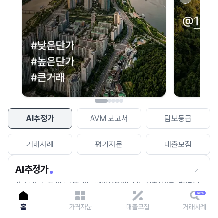
이용에 불편을 드려 죄송합니다.
다시 시도
AI추정가
AVM 보고서
담보등급
거래사례
평가자문
대출모집
AI추정가
전국 모든 토지건물, 집합건물, 매월 업데이트되는 AI추정가를 경험해보
세요.
홈
가격자문
대출모집
거래사례